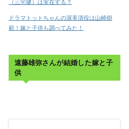
（三宅健）は実在する？
ドラマトットちゃんの渥美清役は山崎樹
範！嫁と子供も調べてみた！
遠藤雄弥さんが結婚した嫁と子
供