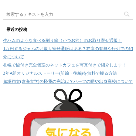
最近の投稿
生ハムのような食べる削り節（かつお節）のお取り寄せ通販！
1万円するジャムのお取り寄せ通販はある？在庫の有無や行列での紹
介について
札幌で鍵付き完全個室のネットカフェを写真付きで紹介します！
3年A組オリジナルストーリー(前編・後編)を無料で観る方法！
鬼塚翔太(東海大学)の怪我の完治は？ハーフの噂や出身高校について