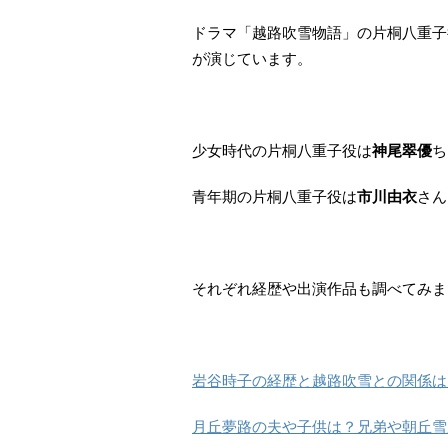
ドラマ「越路吹雪物語」の片桐八重子
が演じています。
少女時代の片桐八重子役は
神尾翠優
ち
青年期の片桐八重子役は
市川由衣
さん
それぞれ経歴や出演作品も調べてみま
岩谷時子の経歴と越路吹雪との関係は
月丘夢路の夫や子供は？兄弟や朝丘雪