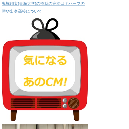
鬼塚翔太(東海大学)の怪我の完治は？ハーフの
噂や出身高校について