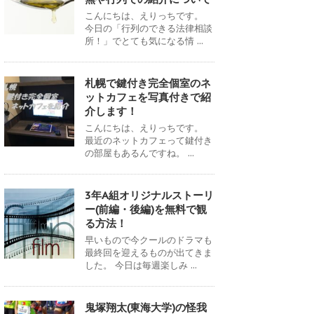
こんにちは、えりっちです。
今日の「行列のできる法律相談
所！」でとても気になる情 ...
札幌で鍵付き完全個室のネ
ットカフェを写真付きで紹
介します！
こんにちは、えりっちです。
最近のネットカフェって鍵付き
の部屋もあるんですね。 ...
3年A組オリジナルストーリ
ー(前編・後編)を無料で観
る方法！
早いもので今クールのドラマも
最終回を迎えるものが出てきま
した。 今日は毎週楽しみ ...
鬼塚翔太(東海大学)の怪我