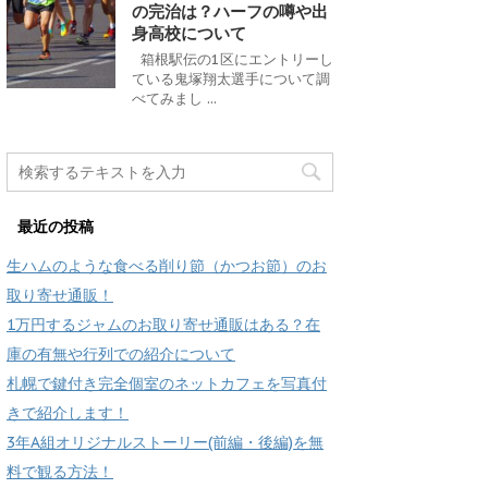
の完治は？ハーフの噂や出
身高校について
箱根駅伝の1区にエントリーし
ている鬼塚翔太選手について調
べてみまし ...
最近の投稿
生ハムのような食べる削り節（かつお節）のお
取り寄せ通販！
1万円するジャムのお取り寄せ通販はある？在
庫の有無や行列での紹介について
札幌で鍵付き完全個室のネットカフェを写真付
きで紹介します！
3年A組オリジナルストーリー(前編・後編)を無
料で観る方法！