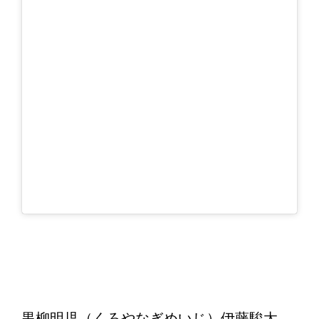
黒柳明児（くろやなぎめいじ）伊藤駿太