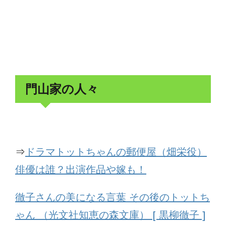
門山家の人々
⇒
ドラマトットちゃんの郵便屋（畑栄役）
俳優は誰？出演作品や嫁も！
徹子さんの美になる言葉 その後のトットち
ゃん （光文社知恵の森文庫） [ 黒柳徹子 ]