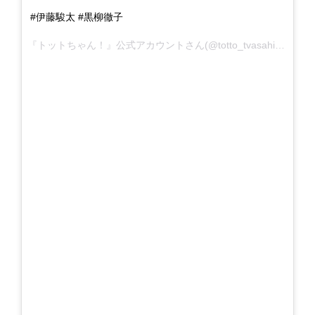
#伊藤駿太 #黒柳徹子
『トットちゃん！』公式アカウントさん(@totto_tvasahi)がシェアした投稿 -