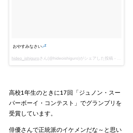
おやすみなさい
hideo_ishiguro
さん(@hideoishiguro)がシェアした投稿 -
1月 19, 
高校1年生のときに17回「ジュノン・スー
パーボーイ・コンテスト」でグランプリを
受賞しています。
俳優さんで正統派のイケメンだな～と思い