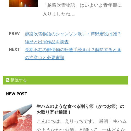
「越路吹雪物語」はいよいよ青年期に
入りましたね ...
PREV
越路吹雪物語のシャンソン歌手・芦野宏役は誰？
経歴と出演作品を調査
NEXT
長期不在の郵便物の転送手続きは？解除するとき
の注意点と必要書類
購読する
NEW POST
生ハムのような食べる削り節（かつお節）の
お取り寄せ通販！
こんにちは、えりっちです。 最初「生ハム
のようなかつお節」と聞いて、一体どんな