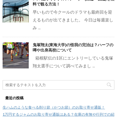
料で観る方法！
早いもので今クールのドラマも最終回を迎
えるものが出てきました。 今日は毎週楽し
み ...
鬼塚翔太(東海大学)の怪我の完治は？ハーフの
噂や出身高校について
箱根駅伝の1区にエントリーしている鬼塚
翔太選手について調べてみまし ...
最近の投稿
生ハムのような食べる削り節（かつお節）のお取り寄せ通販！
1万円するジャムのお取り寄せ通販はある？在庫の有無や行列での紹