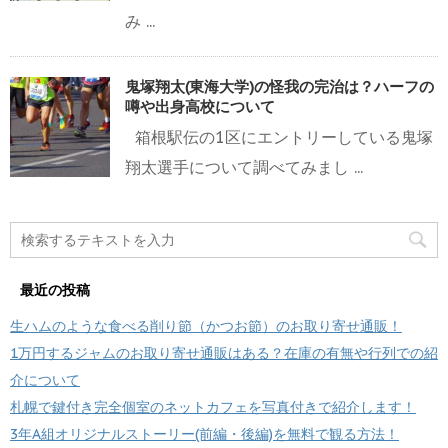
み ...
鬼塚翔太(東海大学)の怪我の完治は？ハーフの
噂や出身高校について
箱根駅伝の1区にエントリーしている鬼塚
翔太選手について調べてみまし ...
最近の投稿
生ハムのような食べる削り節（かつお節）のお取り寄せ通販！
1万円するジャムのお取り寄せ通販はある？在庫の有無や行列での紹
介について
札幌で鍵付き完全個室のネットカフェを写真付きで紹介します！
3年A組オリジナルストーリー(前編・後編)を無料で観る方法！