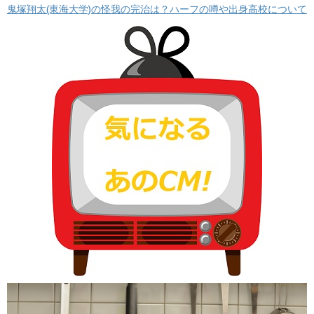
鬼塚翔太(東海大学)の怪我の完治は？ハーフの噂や出身高校について