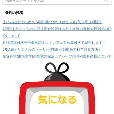
最近の投稿
生ハムのような食べる削り節（かつお節）のお取り寄せ通販！
1万円するジャムのお取り寄せ通販はある？在庫の有無や行列での紹
介について
札幌で鍵付き完全個室のネットカフェを写真付きで紹介します！
3年A組オリジナルストーリー(前編・後編)を無料で観る方法！
鬼塚翔太(東海大学)の怪我の完治は？ハーフの噂や出身高校について