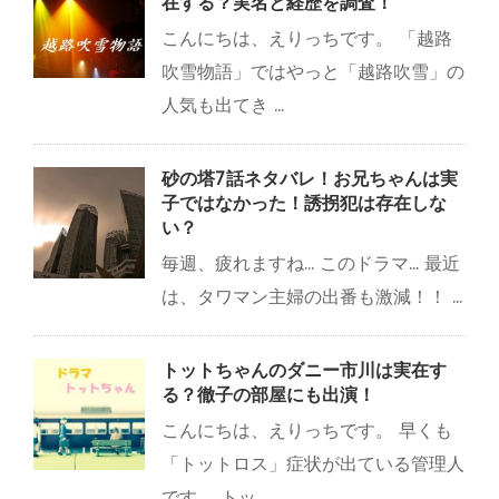
在する？実名と経歴を調査！
こんにちは、えりっちです。 「越路
吹雪物語」ではやっと「越路吹雪」の
人気も出てき ...
砂の塔7話ネタバレ！お兄ちゃんは実
子ではなかった！誘拐犯は存在しな
い？
毎週、疲れますね... このドラマ... 最近
は、タワマン主婦の出番も激減！！ ...
トットちゃんのダニー市川は実在す
る？徹子の部屋にも出演！
こんにちは、えりっちです。 早くも
「トットロス」症状が出ている管理人
です。 トッ ...