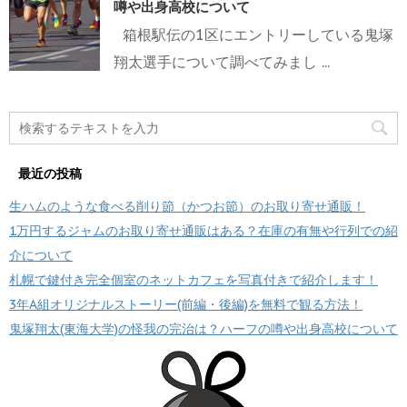
噂や出身高校について
箱根駅伝の1区にエントリーしている鬼塚
翔太選手について調べてみまし ...
最近の投稿
生ハムのような食べる削り節（かつお節）のお取り寄せ通販！
1万円するジャムのお取り寄せ通販はある？在庫の有無や行列での紹
介について
札幌で鍵付き完全個室のネットカフェを写真付きで紹介します！
3年A組オリジナルストーリー(前編・後編)を無料で観る方法！
鬼塚翔太(東海大学)の怪我の完治は？ハーフの噂や出身高校について