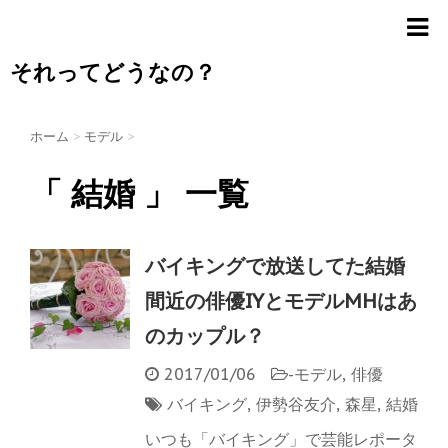
それってどうなの？
ホーム
>
モデル
>
「 結婚 」 一覧
バイキングで放送してた結婚
間近の俳優IYとモデルMHはあ
のカップル？
2017/01/06
-
モデル
,
俳優
バイキング
,
伊勢谷友介
,
森星
,
結婚
いつも「バイキング」で芸能レポータ