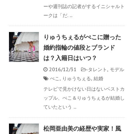
ーや週刊誌の記者がするイニシャルト
ークは「だ. ...
りゅうちぇるがぺこに贈った
婚約指輪の値段とブランド
は？入籍日はいつ？
2016/12/31
-
タレント
,
モデル
ぺこ
,
りゅうちぇる
,
結婚
テレビで見かけない日はないベストカ
ップル、ぺこ＆りゅうちぇるが結婚し
ていたという ...
松岡亜由美の経歴や実家！風