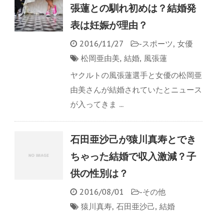
張蓮との馴れ初めは？結婚発
表は妊娠が理由？
2016/11/27
-
スポーツ
,
女優
松岡亜由美
,
結婚
,
風張蓮
ヤクルトの風張蓮選手と女優の松岡亜
由美さんが結婚されていたとニュース
が入ってきま ...
石田亜沙己が猿川真寿とでき
ちゃった結婚で収入激減？子
供の性別は？
2016/08/01
-
その他
猿川真寿
,
石田亜沙己
,
結婚