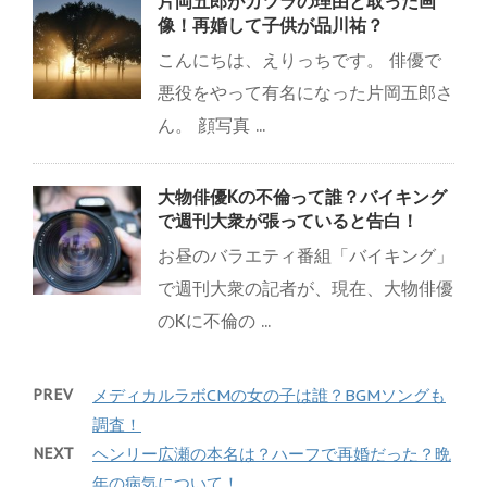
片岡五郎がカツラの理由と取った画
像！再婚して子供が品川祐？
こんにちは、えりっちです。 俳優で
悪役をやって有名になった片岡五郎さ
ん。 顔写真 ...
大物俳優Kの不倫って誰？バイキング
で週刊大衆が張っていると告白！
お昼のバラエティ番組「バイキング」
で週刊大衆の記者が、現在、大物俳優
のKに不倫の ...
PREV
メディカルラボCMの女の子は誰？BGMソングも
調査！
NEXT
ヘンリー広瀬の本名は？ハーフで再婚だった？晩
年の病気について！