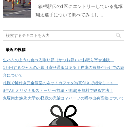
箱根駅伝の1区にエントリーしている鬼塚
翔太選手について調べてみまし ...
最近の投稿
生ハムのような食べる削り節（かつお節）のお取り寄せ通販！
1万円するジャムのお取り寄せ通販はある？在庫の有無や行列での紹
介について
札幌で鍵付き完全個室のネットカフェを写真付きで紹介します！
3年A組オリジナルストーリー(前編・後編)を無料で観る方法！
鬼塚翔太(東海大学)の怪我の完治は？ハーフの噂や出身高校について