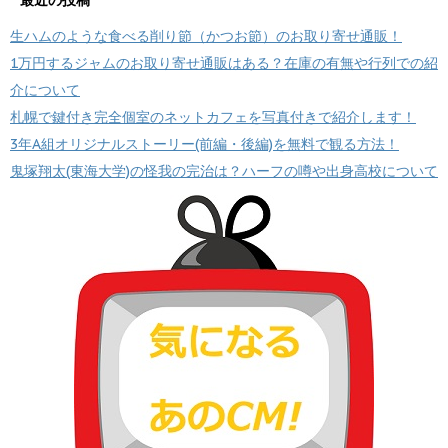
最近の投稿
生ハムのような食べる削り節（かつお節）のお取り寄せ通販！
1万円するジャムのお取り寄せ通販はある？在庫の有無や行列での紹
介について
札幌で鍵付き完全個室のネットカフェを写真付きで紹介します！
3年A組オリジナルストーリー(前編・後編)を無料で観る方法！
鬼塚翔太(東海大学)の怪我の完治は？ハーフの噂や出身高校について