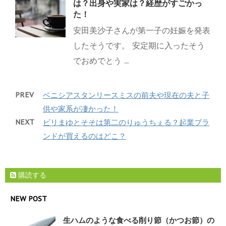
は？出身や実家は？経歴がすごかっ
た！
安田美沙子さんが第一子の妊娠を発表
したそうです。 安定期に入ったそう
でおめでとう ...
PREV
ベニシアスタンリースミスの前夫や現在の夫と子
供や家系が凄かった！
NEXT
ビリまゆとそそは第二のりゅうちぇる？起業ブラ
ンドが買えるのはどこ？
購読する
NEW POST
生ハムのような食べる削り節（かつお節）の