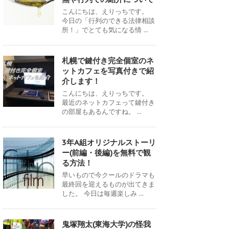
こんにちは、えりっちです。
今日の「行列のできる法律相談
所！」でとても気になる情 ...
札幌で鍵付き完全個室のネ
ットカフェを写真付きで紹
介します！
こんにちは、えりっちです。
最近のネットカフェって鍵付き
の部屋もあるんですね。 ...
3年A組オリジナルストーリ
ー(前編・後編)を無料で観
る方法！
早いもので今クールのドラマも
最終回を迎えるものが出てきま
した。 今日は毎週楽しみ ...
鬼塚翔太(東海大学)の怪我