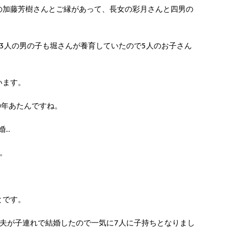
者の加藤芳樹さんとご縁があって、長女の彩月さんと四男の
3人の男の子も堀さんが養育していたので5人のお子さん
います。
0年あたんですね。
..
。
とです。
夫が子連れで結婚したので一気に7人に子持ちとなりまし