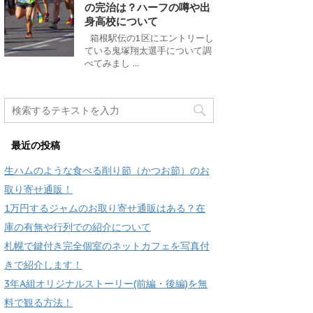
の完治は？ハーフの噂や出
身高校について
箱根駅伝の1区にエントリーし
ている鬼塚翔太選手について調
べてみまし ...
最近の投稿
生ハムのような食べる削り節（かつお節）のお
取り寄せ通販！
1万円するジャムのお取り寄せ通販はある？在
庫の有無や行列での紹介について
札幌で鍵付き完全個室のネットカフェを写真付
きで紹介します！
3年A組オリジナルストーリー(前編・後編)を無
料で観る方法！