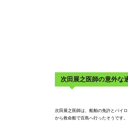
次田展之医師の意外な
次田展之医師は、船舶の免許とパイロ
から救命船で百島へ行ったそうです。