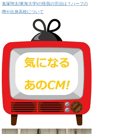
鬼塚翔太(東海大学)の怪我の完治は？ハーフの
噂や出身高校について