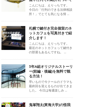
こんにちは、えりっちです。
今日の「行列のできる法律相談
所！」でとても気になる情 ...
札幌で鍵付き完全個室のネ
ットカフェを写真付きで紹
介します！
こんにちは、えりっちです。
最近のネットカフェって鍵付き
の部屋もあるんですね。 ...
3年A組オリジナルストーリ
ー(前編・後編)を無料で観
る方法！
早いもので今クールのドラマも
最終回を迎えるものが出てきま
した。 今日は毎週楽しみ ...
鬼塚翔太(東海大学)の怪我