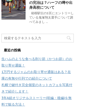
の完治は？ハーフの噂や出
身高校について
箱根駅伝の1区にエントリーし
ている鬼塚翔太選手について調
べてみまし ...
最近の投稿
生ハムのような食べる削り節（かつお節）のお
取り寄せ通販！
1万円するジャムのお取り寄せ通販はある？在
庫の有無や行列での紹介について
札幌で鍵付き完全個室のネットカフェを写真付
きで紹介します！
3年A組オリジナルストーリー(前編・後編)を無
料で観る方法！