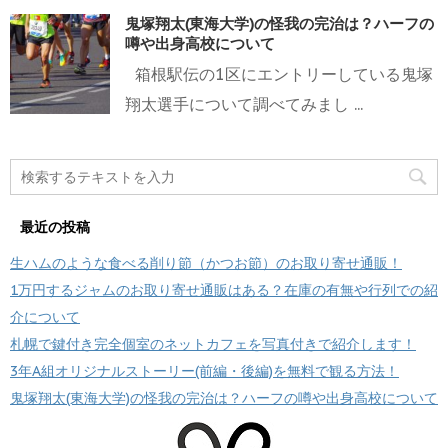
鬼塚翔太(東海大学)の怪我の完治は？ハーフの
噂や出身高校について
箱根駅伝の1区にエントリーしている鬼塚
翔太選手について調べてみまし ...
最近の投稿
生ハムのような食べる削り節（かつお節）のお取り寄せ通販！
1万円するジャムのお取り寄せ通販はある？在庫の有無や行列での紹
介について
札幌で鍵付き完全個室のネットカフェを写真付きで紹介します！
3年A組オリジナルストーリー(前編・後編)を無料で観る方法！
鬼塚翔太(東海大学)の怪我の完治は？ハーフの噂や出身高校について