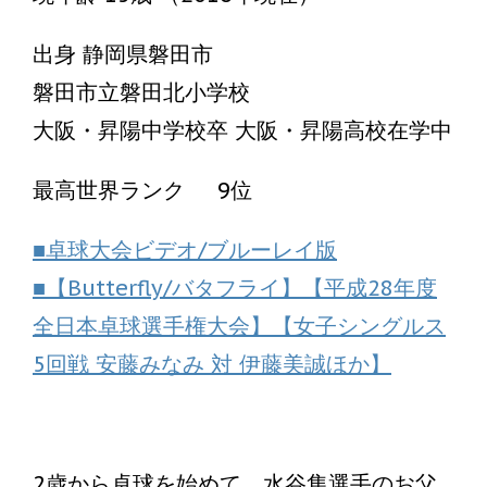
出身 静岡県磐田市
磐田市立磐田北小学校
大阪・昇陽中学校卒 大阪・昇陽高校在学中
最高世界ランク 9位
■卓球大会ビデオ/ブルーレイ版
■【Butterfly/バタフライ】【平成28年度
全日本卓球選手権大会】【女子シングルス
5回戦 安藤みなみ 対 伊藤美誠ほか】
2歳から卓球を始めて、水谷隼選手のお父