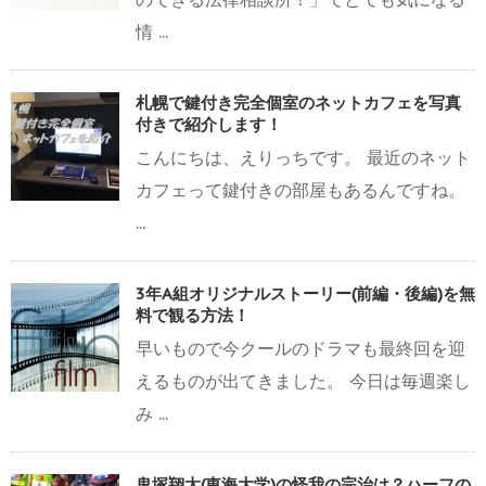
情 ...
札幌で鍵付き完全個室のネットカフェを写真
付きで紹介します！
こんにちは、えりっちです。 最近のネット
カフェって鍵付きの部屋もあるんですね。
...
3年A組オリジナルストーリー(前編・後編)を無
料で観る方法！
早いもので今クールのドラマも最終回を迎
えるものが出てきました。 今日は毎週楽し
み ...
鬼塚翔太(東海大学)の怪我の完治は？ハーフの