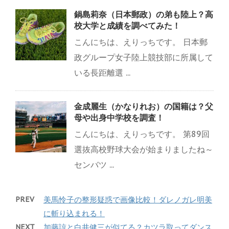
鍋島莉奈（日本郵政）の弟も陸上？高
校大学と成績を調べてみた！
こんにちは、えりっちです。 日本郵
政グループ女子陸上競技部に所属して
いる長距離選 ...
金成麗生（かなりれお）の国籍は？父
母や出身中学校を調査！
こんにちは、えりっちです。 第89回
選抜高校野球大会が始まりましたね～
センバツ ...
PREV
美馬怜子の整形疑惑で画像比較！ダレノガレ明美
に斬り込まれる！
NEXT
加藤諒と白井健三が似てる？カツラ取ってダンス