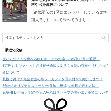
噂や出身高校について
箱根駅伝の1区にエントリーしている鬼塚
翔太選手について調べてみまし ...
最近の投稿
生ハムのような食べる削り節（かつお節）のお取り寄せ通販！
1万円するジャムのお取り寄せ通販はある？在庫の有無や行列での紹
介について
札幌で鍵付き完全個室のネットカフェを写真付きで紹介します！
3年A組オリジナルストーリー(前編・後編)を無料で観る方法！
鬼塚翔太(東海大学)の怪我の完治は？ハーフの噂や出身高校について