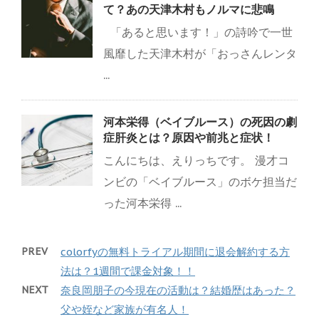
て？あの天津木村もノルマに悲鳴
「あると思います！」の詩吟で一世
風靡した天津木村が「おっさんレンタ
...
河本栄得（ベイブルース）の死因の劇
症肝炎とは？原因や前兆と症状！
こんにちは、えりっちです。 漫才コ
ンビの「ベイブルース」のボケ担当だ
った河本栄得 ...
PREV
colorfyの無料トライアル期間に退会解約する方
法は？1週間で課金対象！！
NEXT
奈良岡朋子の今現在の活動は？結婚歴はあった？
父や姪など家族が有名人！