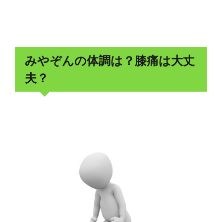
みやぞんの体調は？膝痛は大丈
夫？