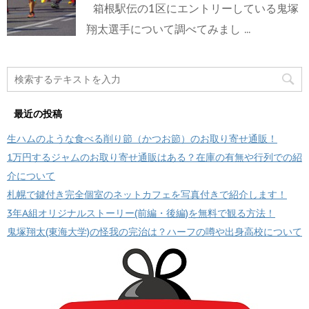
箱根駅伝の1区にエントリーしている鬼塚
翔太選手について調べてみまし ...
最近の投稿
生ハムのような食べる削り節（かつお節）のお取り寄せ通販！
1万円するジャムのお取り寄せ通販はある？在庫の有無や行列での紹
介について
札幌で鍵付き完全個室のネットカフェを写真付きで紹介します！
3年A組オリジナルストーリー(前編・後編)を無料で観る方法！
鬼塚翔太(東海大学)の怪我の完治は？ハーフの噂や出身高校について