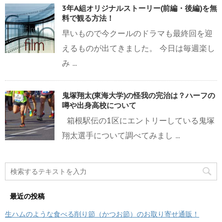
3年A組オリジナルストーリー(前編・後編)を無
料で観る方法！
早いもので今クールのドラマも最終回を迎
えるものが出てきました。 今日は毎週楽し
み ...
鬼塚翔太(東海大学)の怪我の完治は？ハーフの
噂や出身高校について
箱根駅伝の1区にエントリーしている鬼塚
翔太選手について調べてみまし ...
最近の投稿
生ハムのような食べる削り節（かつお節）のお取り寄せ通販！