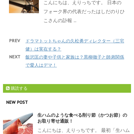
こんにちは、えりっちです。 日本の
フォーク界の代表だったはしだのりひ
こさんの訃報 ...
PREV
ドラマトットちゃんの久松勇ディレクター（三宅
健）は実在する？
NEXT
飯沢匡の妻や子供と家族は？黒柳徹子と師弟関係
で愛人はデマ！
購読する
NEW POST
生ハムのような食べる削り節（かつお節）の
お取り寄せ通販！
こんにちは、えりっちです。 最初「生ハム