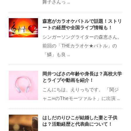
舞子さんっ ...
森恵がカラオケバトルで話題！ストリ
ートの経歴や全国ライブ情報も！
シンガーソングライターの森恵さん。
前回の「THEカラオケ★バトル」の
「鱗」も良 ...
岡井つばさの年齢や身長は？高校大学
とライブや動画を紹介！
こんにちは、えりっちです。 「関ジ
ャニ∞のTheモーツァルト」に出演 ...
はしだのりひこが結婚した妻と子供
は？活動経歴と代表曲について！