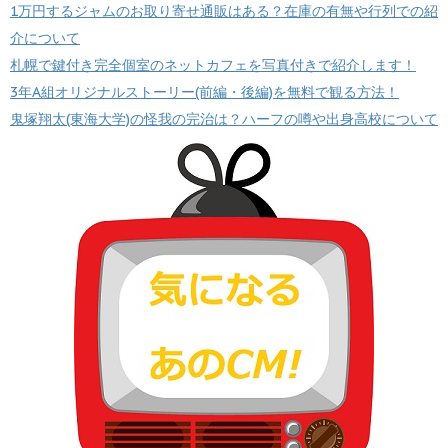
1万円するジャムのお取り寄せ通販はある？在庫の有無や行列での紹
介について
札幌で鍵付き完全個室のネットカフェを写真付きで紹介します！
3年A組オリジナルストーリー(前編・後編)を無料で観る方法！
鬼塚翔太(東海大学)の怪我の完治は？ハーフの噂や出身高校について