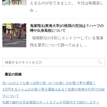
えるものが出てきました。 今日は毎週楽し
み ...
鬼塚翔太(東海大学)の怪我の完治は？ハーフの
噂や出身高校について
箱根駅伝の1区にエントリーしている鬼塚
翔太選手について調べてみまし ...
最近の投稿
生ハムのような食べる削り節（かつお節）のお取り寄せ通販！
1万円するジャムのお取り寄せ通販はある？在庫の有無や行列での紹
介について
札幌で鍵付き完全個室のネットカフェを写真付きで紹介します！