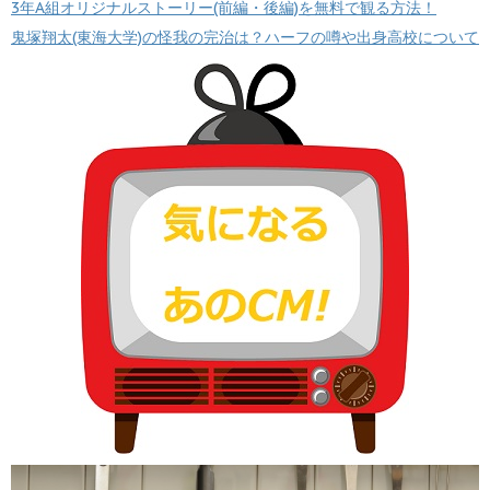
3年A組オリジナルストーリー(前編・後編)を無料で観る方法！
鬼塚翔太(東海大学)の怪我の完治は？ハーフの噂や出身高校について