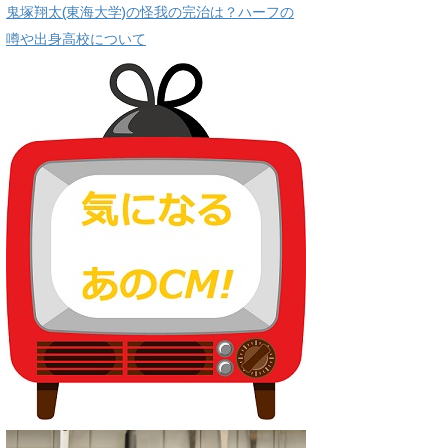
鬼塚翔太(東海大学)の怪我の完治は？ハーフの
噂や出身高校について