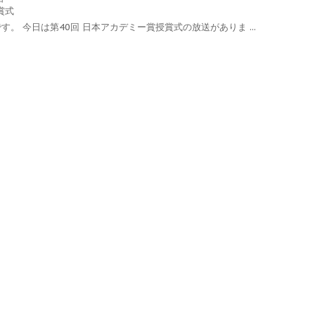
賞式
。 今日は第40回 日本アカデミー賞授賞式の放送がありま ...