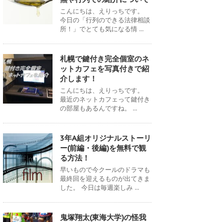
こんにちは、えりっちです。
今日の「行列のできる法律相談
所！」でとても気になる情 ...
札幌で鍵付き完全個室のネ
ットカフェを写真付きで紹
介します！
こんにちは、えりっちです。
最近のネットカフェって鍵付き
の部屋もあるんですね。 ...
3年A組オリジナルストーリ
ー(前編・後編)を無料で観
る方法！
早いもので今クールのドラマも
最終回を迎えるものが出てきま
した。 今日は毎週楽しみ ...
鬼塚翔太(東海大学)の怪我