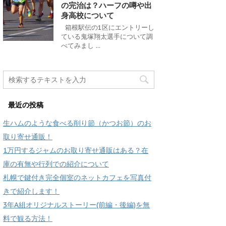
の完治は？ハーフの噂や出
身高校について
箱根駅伝の1区にエントリーし
ている鬼塚翔太選手について調
べてみまし ...
最近の投稿
生ハムのような食べる削り節（かつお節）のお
取り寄せ通販！
1万円するジャムのお取り寄せ通販はある？在
庫の有無や行列での紹介について
札幌で鍵付き完全個室のネットカフェを写真付
きで紹介します！
3年A組オリジナルストーリー(前編・後編)を無
料で観る方法！