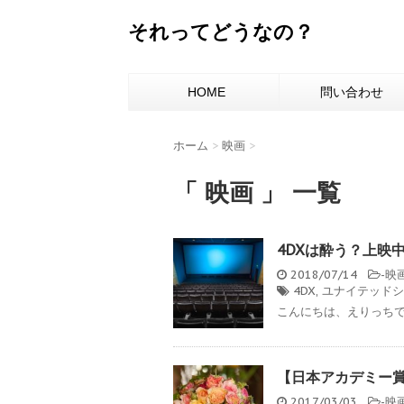
それってどうなの？
HOME
問い合わせ
ホーム
>
映画
>
「 映画 」 一覧
4DXは酔う？上映
2018/07/14
-
映
4DX
,
ユナイテッドシ
こんにちは、えりっちです
【日本アカデミー
2017/03/03
-
映