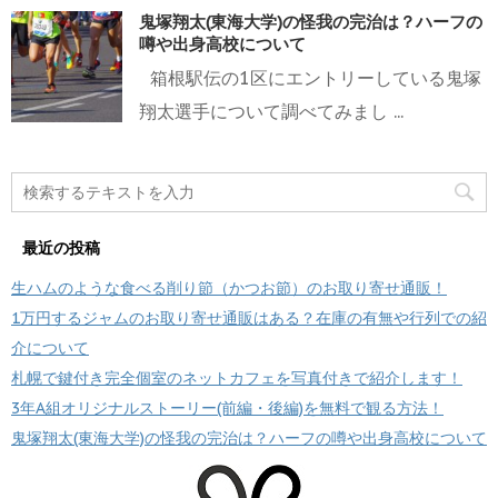
鬼塚翔太(東海大学)の怪我の完治は？ハーフの
噂や出身高校について
箱根駅伝の1区にエントリーしている鬼塚
翔太選手について調べてみまし ...
最近の投稿
生ハムのような食べる削り節（かつお節）のお取り寄せ通販！
1万円するジャムのお取り寄せ通販はある？在庫の有無や行列での紹
介について
札幌で鍵付き完全個室のネットカフェを写真付きで紹介します！
3年A組オリジナルストーリー(前編・後編)を無料で観る方法！
鬼塚翔太(東海大学)の怪我の完治は？ハーフの噂や出身高校について