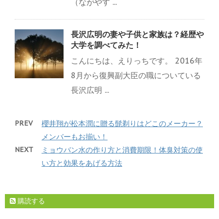
（ながやす ...
長沢広明の妻や子供と家族は？経歴や
大学を調べてみた！
こんにちは、えりっちです。 2016年
8月から復興副大臣の職についている
長沢広明 ...
PREV
櫻井翔が松本潤に贈る髭剃りはどこのメーカー？
メンバーもお揃い！
NEXT
ミョウバン水の作り方と消費期限！体臭対策の使
い方と効果をあげる方法
購読する