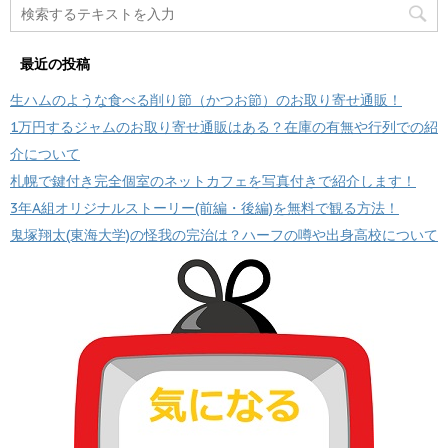
最近の投稿
生ハムのような食べる削り節（かつお節）のお取り寄せ通販！
1万円するジャムのお取り寄せ通販はある？在庫の有無や行列での紹
介について
札幌で鍵付き完全個室のネットカフェを写真付きで紹介します！
3年A組オリジナルストーリー(前編・後編)を無料で観る方法！
鬼塚翔太(東海大学)の怪我の完治は？ハーフの噂や出身高校について