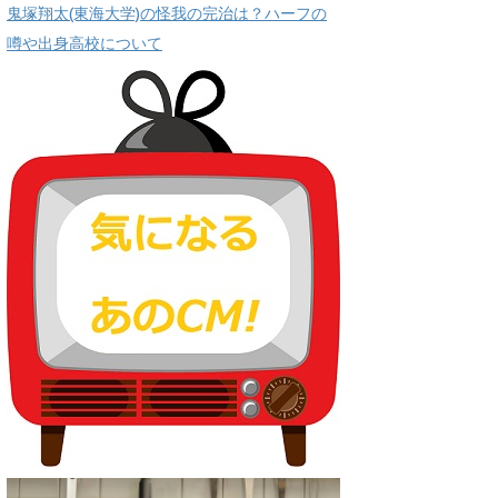
鬼塚翔太(東海大学)の怪我の完治は？ハーフの
噂や出身高校について