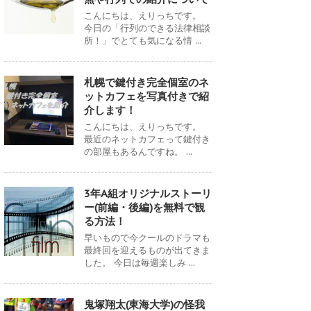
こんにちは、えりっちです。
今日の「行列のできる法律相談
所！」でとても気になる情 ...
札幌で鍵付き完全個室のネ
ットカフェを写真付きで紹
介します！
こんにちは、えりっちです。
最近のネットカフェって鍵付き
の部屋もあるんですね。 ...
3年A組オリジナルストーリ
ー(前編・後編)を無料で観
る方法！
早いもので今クールのドラマも
最終回を迎えるものが出てきま
した。 今日は毎週楽しみ ...
鬼塚翔太(東海大学)の怪我