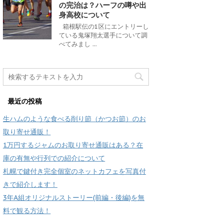
の完治は？ハーフの噂や出
身高校について
箱根駅伝の1区にエントリーし
ている鬼塚翔太選手について調
べてみまし ...
最近の投稿
生ハムのような食べる削り節（かつお節）のお
取り寄せ通販！
1万円するジャムのお取り寄せ通販はある？在
庫の有無や行列での紹介について
札幌で鍵付き完全個室のネットカフェを写真付
きで紹介します！
3年A組オリジナルストーリー(前編・後編)を無
料で観る方法！