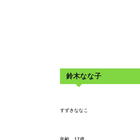
鈴木なな子
すずきななこ
年齢 17歳