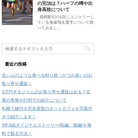
の完治は？ハーフの噂や出
身高校について
箱根駅伝の1区にエントリーし
ている鬼塚翔太選手について調
べてみまし ...
最近の投稿
生ハムのような食べる削り節（かつお節）のお
取り寄せ通販！
1万円するジャムのお取り寄せ通販はある？在
庫の有無や行列での紹介について
札幌で鍵付き完全個室のネットカフェを写真付
きで紹介します！
3年A組オリジナルストーリー(前編・後編)を無
料で観る方法！