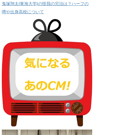
鬼塚翔太(東海大学)の怪我の完治は？ハーフの
噂や出身高校について