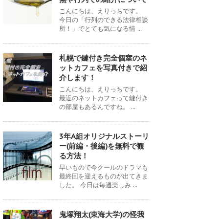
こんにちは、えりっちです。
今日の「行列のできる法律相談
所！」でとても気になる情 ...
札幌で鍵付き完全個室のネ
ットカフェを写真付きで紹
介します！
こんにちは、えりっちです。
最近のネットカフェって鍵付き
の部屋もあるんですね。 ...
3年A組オリジナルストーリ
ー(前編・後編)を無料で観
る方法！
早いもので今クールのドラマも
最終回を迎えるものが出てきま
した。 今日は毎週楽しみ ...
鬼塚翔太(東海大学)の怪我