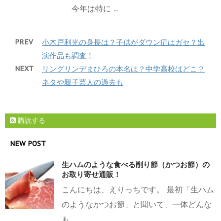
今年は特に ...
PREV
小木戸利光の身長は？子供がダウン症はガセ？出
演作品も調査！
NEXT
リングリンデまひろの本名は？中学高校はどこ？
ネタや親子芸人の過去も
購読する
NEW POST
生ハムのような食べる削り節（かつお節）の
お取り寄せ通販！
こんにちは、えりっちです。 最初「生ハム
のようなかつお節」と聞いて、一体どんな
も ...