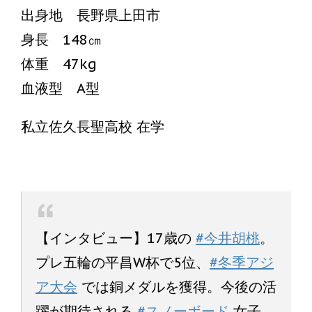
出身地 長野県上田市
身長 148㎝
体重 47kg
血液型 A型
私立佐久長聖高校 在学
【インタビュー】17歳の
#今井胡桃
。
プレ五輪の平昌W杯で5位、
#冬季アジ
ア大会
では銅メダルを獲得。今後の活
躍が期待される
#スノーボード
女子