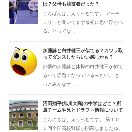
は？父母も競技者だった？
こんばんは、えりっちです。 アーチ
ェリーと聞いてまず最初に思い浮かべ
ることってな ...
加藤諒と白井健三が似てる？カツラ取
ってダンスしたらいい感じかも？
俳優の加藤諒と体操の白井健三が似て
るって話題になっているみたい。 き
っとみんなオ ...
沼田翔平(旭川大高)の中学はどこ？所
属チームや兄とドラフト情報について
こんにちは、えりっちです。 第１０
０回全国高校野球が開幕しましたね。