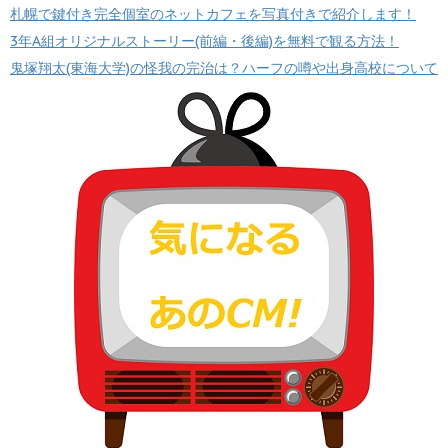
札幌で鍵付き完全個室のネットカフェを写真付きで紹介します！
3年A組オリジナルストーリー(前編・後編)を無料で観る方法！
鬼塚翔太(東海大学)の怪我の完治は？ハーフの噂や出身高校について