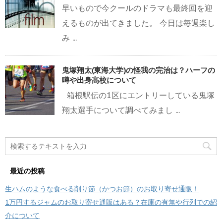
早いもので今クールのドラマも最終回を迎
えるものが出てきました。 今日は毎週楽し
み ...
鬼塚翔太(東海大学)の怪我の完治は？ハーフの
噂や出身高校について
箱根駅伝の1区にエントリーしている鬼塚
翔太選手について調べてみまし ...
最近の投稿
生ハムのような食べる削り節（かつお節）のお取り寄せ通販！
1万円するジャムのお取り寄せ通販はある？在庫の有無や行列での紹
介について