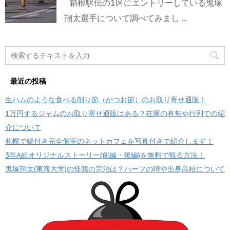
箱根駅伝の1区にエントリーしている鬼塚
翔太選手について調べてみまし ...
最近の投稿
生ハムのような食べる削り節（かつお節）のお取り寄せ通販！
1万円するジャムのお取り寄せ通販はある？在庫の有無や行列での紹
介について
札幌で鍵付き完全個室のネットカフェを写真付きで紹介します！
3年A組オリジナルストーリー(前編・後編)を無料で観る方法！
鬼塚翔太(東海大学)の怪我の完治は？ハーフの噂や出身高校について