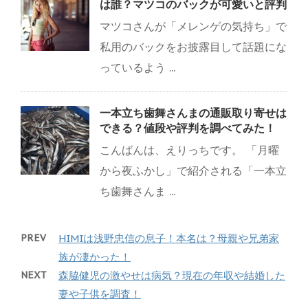
は誰？マツコのバックが可愛いと評判
マツコさんが「メレンゲの気持ち」で
私用のバックをお披露目して話題にな
っているよう ...
一本立ち歯舞さんまの通販取り寄せは
できる？値段や評判を調べてみた！
こんばんは、えりっちです。 「月曜
から夜ふかし」で紹介される「一本立
ち歯舞さんま ...
PREV
HIMIは浅野忠信の息子！本名は？母親や兄弟家
族が凄かった！
NEXT
森脇健児の激やせは病気？現在の年収や結婚した
妻や子供を調査！