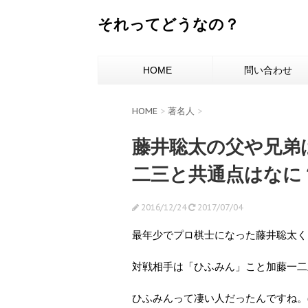
それってどうなの？
HOME
問い合わせ
HOME
>
著名人
>
藤井聡太の父や兄弟
二三と共通点はなに
2016/12/24
2017/07/04
最年少でプロ棋士になった藤井聡太く
対戦相手は「ひふみん」こと加藤一二
ひふみんって凄い人だったんですね。(^