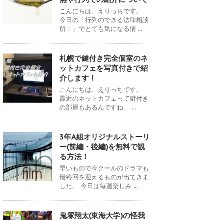
こんにちは、えりっちです。
今日の「行列のできる法律相談
所！」でとても気になる情 ...
札幌で鍵付き完全個室のネ
ットカフェを写真付きで紹
介します！
こんにちは、えりっちです。
最近のネットカフェって鍵付き
の部屋もあるんですね。 ...
3年A組オリジナルストーリ
ー(前編・後編)を無料で観
る方法！
早いもので今クールのドラマも
最終回を迎えるものが出てきま
した。 今日は毎週楽しみ ...
鬼塚翔太(東海大学)の怪我