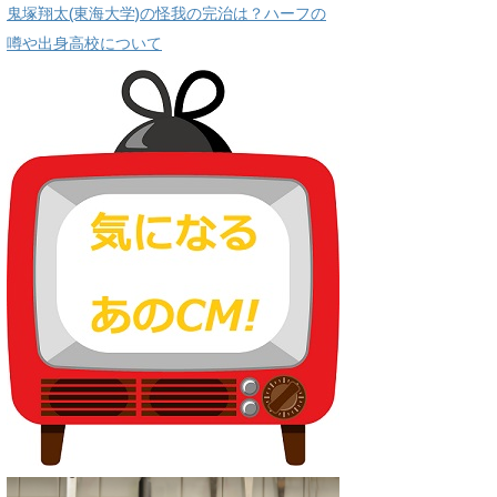
鬼塚翔太(東海大学)の怪我の完治は？ハーフの
噂や出身高校について