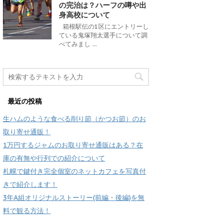
の完治は？ハーフの噂や出
身高校について
箱根駅伝の1区にエントリーし
ている鬼塚翔太選手について調
べてみまし ...
最近の投稿
生ハムのような食べる削り節（かつお節）のお
取り寄せ通販！
1万円するジャムのお取り寄せ通販はある？在
庫の有無や行列での紹介について
札幌で鍵付き完全個室のネットカフェを写真付
きで紹介します！
3年A組オリジナルストーリー(前編・後編)を無
料で観る方法！