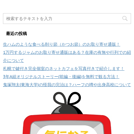
最近の投稿
生ハムのような食べる削り節（かつお節）のお取り寄せ通販！
1万円するジャムのお取り寄せ通販はある？在庫の有無や行列での紹
介について
札幌で鍵付き完全個室のネットカフェを写真付きで紹介します！
3年A組オリジナルストーリー(前編・後編)を無料で観る方法！
鬼塚翔太(東海大学)の怪我の完治は？ハーフの噂や出身高校について