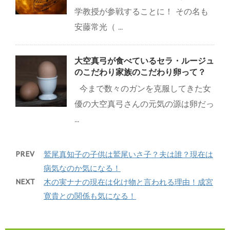
学教授が参戦することに！ その名も
安藤常光（ ...
大空真弓が食べているセラ・ルージュ
のこだわり家族のこだわり卵って？
今まで数々のガンを克服してきた女
優の大空真弓さんの元気の源は卵だっ
...
PREV
鷲尾真知子の子供は鷲尾いさ子？夫は誰？現在は
病気なのか気になる！
NEXT
木の実ナナの現在は化け物と言われる理由！成宮
寛貴との関係も気になる！