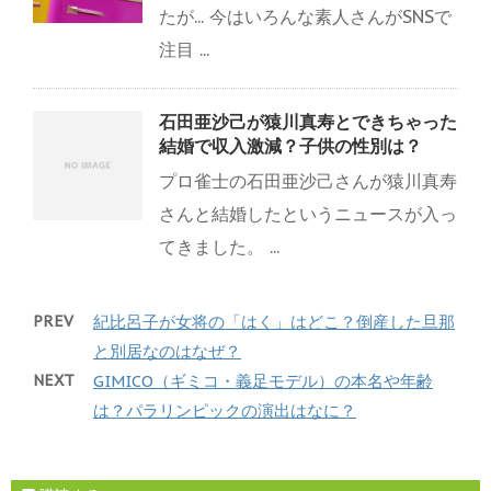
たが... 今はいろんな素人さんがSNSで
注目 ...
石田亜沙己が猿川真寿とできちゃった
結婚で収入激減？子供の性別は？
プロ雀士の石田亜沙己さんが猿川真寿
さんと結婚したというニュースが入っ
てきました。 ...
PREV
紀比呂子が女将の「はく」はどこ？倒産した旦那
と別居なのはなぜ？
NEXT
GIMICO（ギミコ・義足モデル）の本名や年齢
は？パラリンピックの演出はなに？