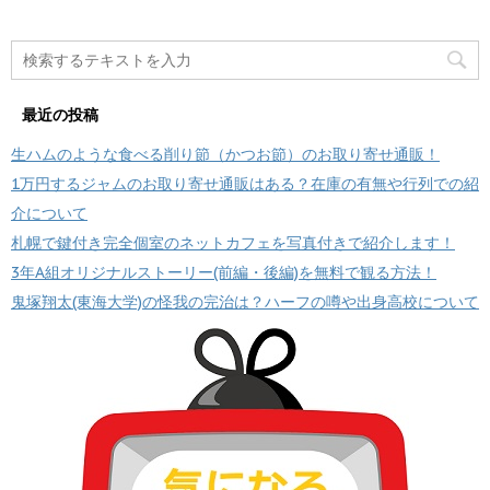
最近の投稿
生ハムのような食べる削り節（かつお節）のお取り寄せ通販！
1万円するジャムのお取り寄せ通販はある？在庫の有無や行列での紹
介について
札幌で鍵付き完全個室のネットカフェを写真付きで紹介します！
3年A組オリジナルストーリー(前編・後編)を無料で観る方法！
鬼塚翔太(東海大学)の怪我の完治は？ハーフの噂や出身高校について