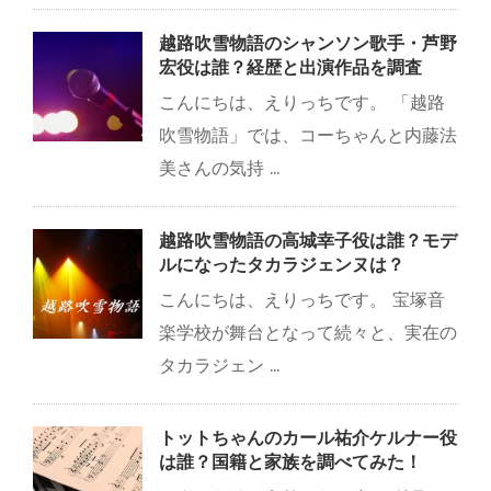
越路吹雪物語のシャンソン歌手・芦野
宏役は誰？経歴と出演作品を調査
こんにちは、えりっちです。 「越路
吹雪物語」では、コーちゃんと内藤法
美さんの気持 ...
越路吹雪物語の高城幸子役は誰？モデ
ルになったタカラジェンヌは？
こんにちは、えりっちです。 宝塚音
楽学校が舞台となって続々と、実在の
タカラジェン ...
トットちゃんのカール祐介ケルナー役
は誰？国籍と家族を調べてみた！