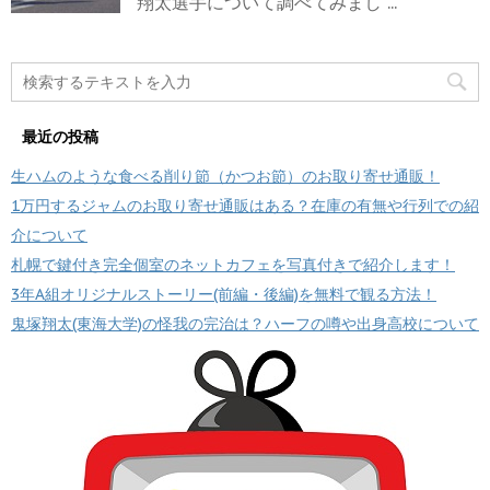
翔太選手について調べてみまし ...
最近の投稿
生ハムのような食べる削り節（かつお節）のお取り寄せ通販！
1万円するジャムのお取り寄せ通販はある？在庫の有無や行列での紹
介について
札幌で鍵付き完全個室のネットカフェを写真付きで紹介します！
3年A組オリジナルストーリー(前編・後編)を無料で観る方法！
鬼塚翔太(東海大学)の怪我の完治は？ハーフの噂や出身高校について