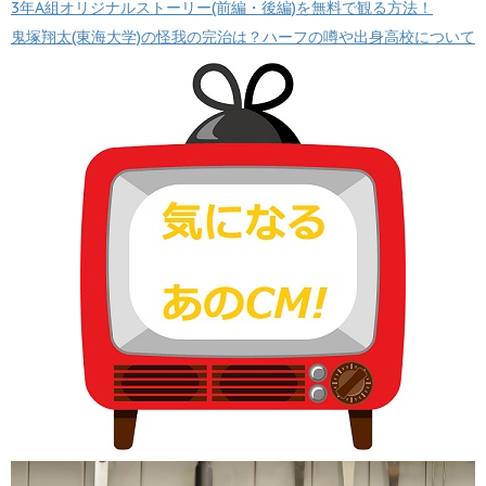
3年A組オリジナルストーリー(前編・後編)を無料で観る方法！
鬼塚翔太(東海大学)の怪我の完治は？ハーフの噂や出身高校について