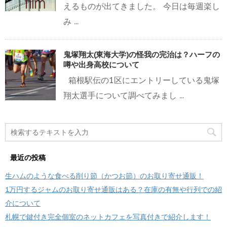
えるものが出てきました。 今日は毎週楽し
み ...
鬼塚翔太(東海大学)の怪我の完治は？ハーフの
噂や出身高校について
箱根駅伝の1区にエントリーしている鬼塚
翔太選手について調べてみまし ...
最近の投稿
生ハムのような食べる削り節（かつお節）のお取り寄せ通販！
1万円するジャムのお取り寄せ通販はある？在庫の有無や行列での紹
介について
札幌で鍵付き完全個室のネットカフェを写真付きで紹介します！