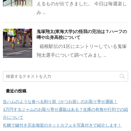
えるものが出てきました。 今日は毎週楽し
み ...
鬼塚翔太(東海大学)の怪我の完治は？ハーフの
噂や出身高校について
箱根駅伝の1区にエントリーしている鬼塚
翔太選手について調べてみまし ...
最近の投稿
生ハムのような食べる削り節（かつお節）のお取り寄せ通販！
1万円するジャムのお取り寄せ通販はある？在庫の有無や行列での紹
介について
札幌で鍵付き完全個室のネットカフェを写真付きで紹介します！