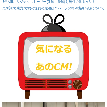
3年A組オリジナルストーリー(前編・後編)を無料で観る方法！
鬼塚翔太(東海大学)の怪我の完治は？ハーフの噂や出身高校について