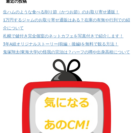
最近の投稿
生ハムのような食べる削り節（かつお節）のお取り寄せ通販！
1万円するジャムのお取り寄せ通販はある？在庫の有無や行列での紹
介について
札幌で鍵付き完全個室のネットカフェを写真付きで紹介します！
3年A組オリジナルストーリー(前編・後編)を無料で観る方法！
鬼塚翔太(東海大学)の怪我の完治は？ハーフの噂や出身高校について