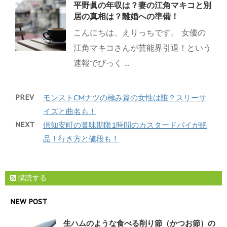
平野眞の年収は？妻の江角マキコと別
居の真相は？離婚への準備！
こんにちは、えりっちです。 女優の
江角マキコさんが芸能界引退！という
速報でびっく ...
PREV
モンストCMナツの極み篇の女性は誰？スリーサ
イズと曲名も！
NEXT
倶知安町の賞味期限1時間のカスタードパイが絶
品！行き方と値段も！
購読する
NEW POST
生ハムのような食べる削り節（かつお節）の