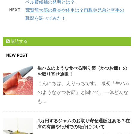
ベル賞候補の発明とは？
NEXT
荒賀龍太郎の身長や体重は？両親や兄弟と空手の
戦歴を調べてみた！
購読する
NEW POST
生ハムのような食べる削り節（かつお節）の
お取り寄せ通販！
こんにちは、えりっちです。 最初「生ハム
のようなかつお節」と聞いて、一体どんな
も ...
1万円するジャムのお取り寄せ通販はある？在
庫の有無や行列での紹介について