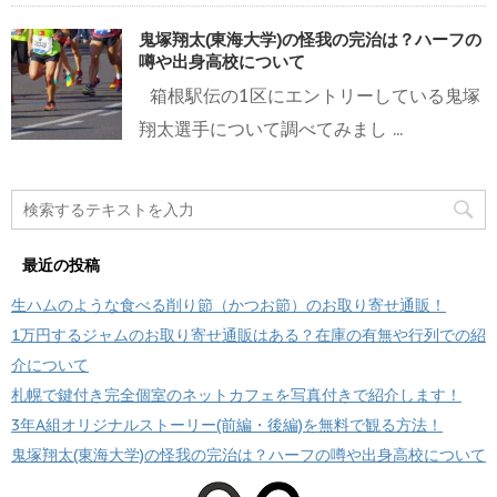
鬼塚翔太(東海大学)の怪我の完治は？ハーフの
噂や出身高校について
箱根駅伝の1区にエントリーしている鬼塚
翔太選手について調べてみまし ...
最近の投稿
生ハムのような食べる削り節（かつお節）のお取り寄せ通販！
1万円するジャムのお取り寄せ通販はある？在庫の有無や行列での紹
介について
札幌で鍵付き完全個室のネットカフェを写真付きで紹介します！
3年A組オリジナルストーリー(前編・後編)を無料で観る方法！
鬼塚翔太(東海大学)の怪我の完治は？ハーフの噂や出身高校について