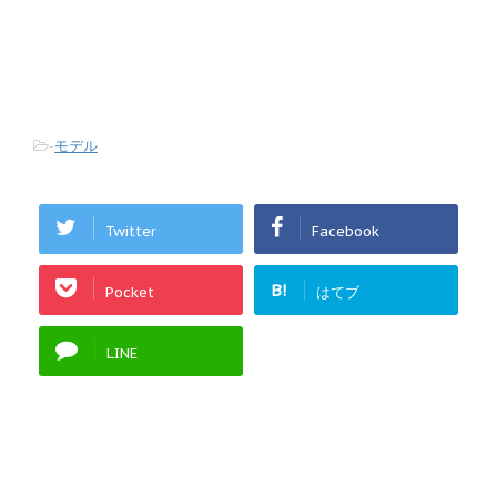
-
モデル
Twitter
Facebook
B!
Pocket
はてブ
LINE