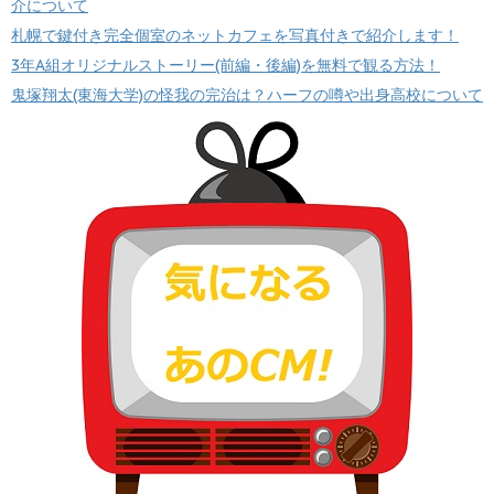
介について
札幌で鍵付き完全個室のネットカフェを写真付きで紹介します！
3年A組オリジナルストーリー(前編・後編)を無料で観る方法！
鬼塚翔太(東海大学)の怪我の完治は？ハーフの噂や出身高校について