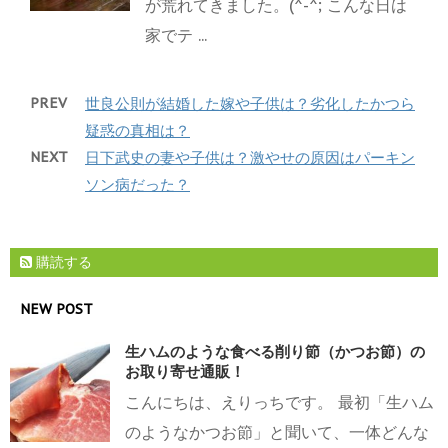
が荒れてきました。(^-^; こんな日は
家でテ ...
PREV
世良公則が結婚した嫁や子供は？劣化したかつら
疑惑の真相は？
NEXT
日下武史の妻や子供は？激やせの原因はパーキン
ソン病だった？
購読する
NEW POST
生ハムのような食べる削り節（かつお節）の
お取り寄せ通販！
こんにちは、えりっちです。 最初「生ハム
のようなかつお節」と聞いて、一体どんな