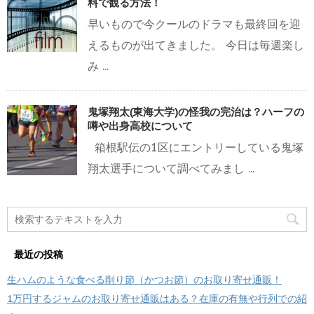
料で観る方法！
早いもので今クールのドラマも最終回を迎
えるものが出てきました。 今日は毎週楽し
み ...
鬼塚翔太(東海大学)の怪我の完治は？ハーフの
噂や出身高校について
箱根駅伝の1区にエントリーしている鬼塚
翔太選手について調べてみまし ...
最近の投稿
生ハムのような食べる削り節（かつお節）のお取り寄せ通販！
1万円するジャムのお取り寄せ通販はある？在庫の有無や行列での紹