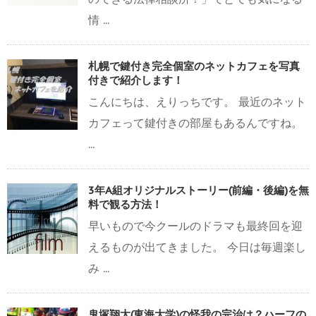
情 ...
札幌で鍵付き完全個室のネットカフェを写真
付きで紹介します！
こんにちは、えりっちです。 最近のネット
カフェって鍵付きの部屋もあるんですね。
...
3年A組オリジナルストーリー(前編・後編)を無
料で観る方法！
早いもので今クールのドラマも最終回を迎
えるものが出てきました。 今日は毎週楽し
み ...
鬼塚翔太(東海大学)の怪我の完治は？ハーフの