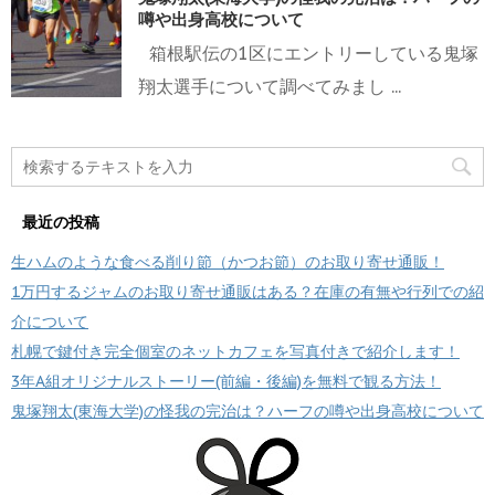
噂や出身高校について
箱根駅伝の1区にエントリーしている鬼塚
翔太選手について調べてみまし ...
最近の投稿
生ハムのような食べる削り節（かつお節）のお取り寄せ通販！
1万円するジャムのお取り寄せ通販はある？在庫の有無や行列での紹
介について
札幌で鍵付き完全個室のネットカフェを写真付きで紹介します！
3年A組オリジナルストーリー(前編・後編)を無料で観る方法！
鬼塚翔太(東海大学)の怪我の完治は？ハーフの噂や出身高校について