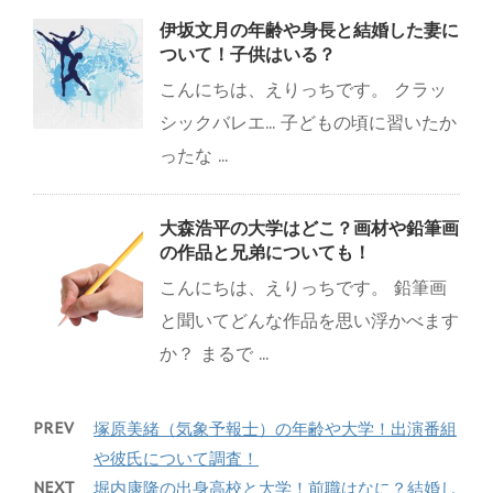
伊坂文月の年齢や身長と結婚した妻に
ついて！子供はいる？
こんにちは、えりっちです。 クラッ
シックバレエ... 子どもの頃に習いたか
ったな ...
大森浩平の大学はどこ？画材や鉛筆画
の作品と兄弟についても！
こんにちは、えりっちです。 鉛筆画
と聞いてどんな作品を思い浮かべます
か？ まるで ...
PREV
塚原美緒（気象予報士）の年齢や大学！出演番組
や彼氏について調査！
NEXT
堀内康隆の出身高校と大学！前職はなに？結婚し