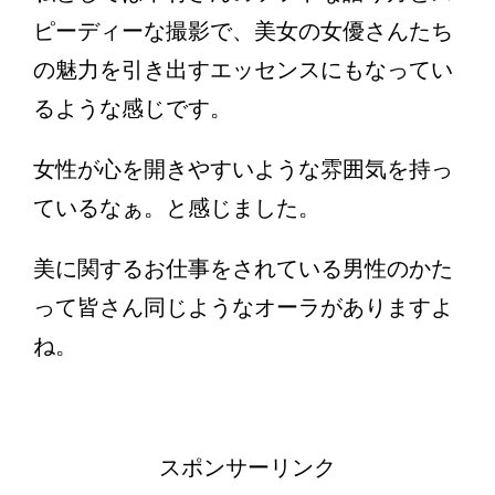
ピーディーな撮影で、美女の女優さんたち
の魅力を引き出すエッセンスにもなってい
るような感じです。
女性が心を開きやすいような雰囲気を持っ
ているなぁ。と感じました。
美に関するお仕事をされている男性のかた
って皆さん同じようなオーラがありますよ
ね。
スポンサーリンク