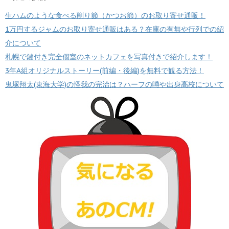
生ハムのような食べる削り節（かつお節）のお取り寄せ通販！
1万円するジャムのお取り寄せ通販はある？在庫の有無や行列での紹
介について
札幌で鍵付き完全個室のネットカフェを写真付きで紹介します！
3年A組オリジナルストーリー(前編・後編)を無料で観る方法！
鬼塚翔太(東海大学)の怪我の完治は？ハーフの噂や出身高校について