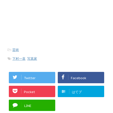
-
芸術
-
下村一喜
,
写真家
Twitter
Facebook
B!
Pocket
はてブ
LINE