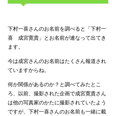
下村一喜さんのお名前を調べると「下村一
喜 成宮寛貴」とお名前が連なって出てき
ます。
今は成宮さんのお名前はたくさん報道され
ていますからね。
何か関係があるのか？と調べてみたとこ
ろ、以前、撮影された企画で成宮寛貴さん
は他の写真家のかたに撮影されていたよう
ですが、下村一喜さんのお名前も一緒に載