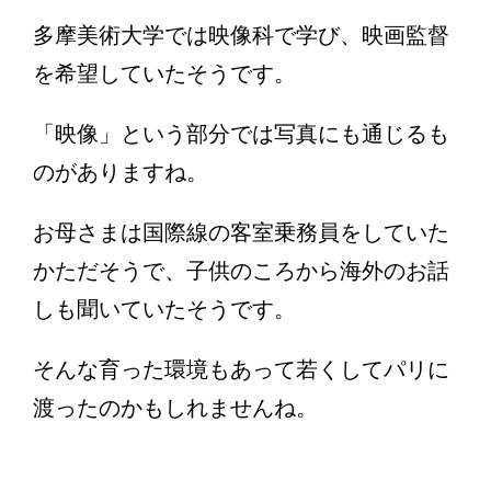
多摩美術大学では映像科で学び、映画監督
を希望していたそうです。
「映像」という部分では写真にも通じるも
のがありますね。
お母さまは国際線の客室乗務員をしていた
かただそうで、子供のころから海外のお話
しも聞いていたそうです。
そんな育った環境もあって若くしてパリに
渡ったのかもしれませんね。