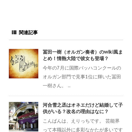
関連記事
冨田一樹（オルガン奏者）のwiki風ま
とめ！情熱大陸で彼女も登場？
今年の7月に国際バッハコンクールの
オルガン部門で見事1位に輝いた冨田
一樹さん。 ...
河合雪之丞はオネエだけど結婚して子
供がいる？改名の理由はなに？
こんばんは、えりっちです。 芸能界
って本職以外に多彩なかたが多いです