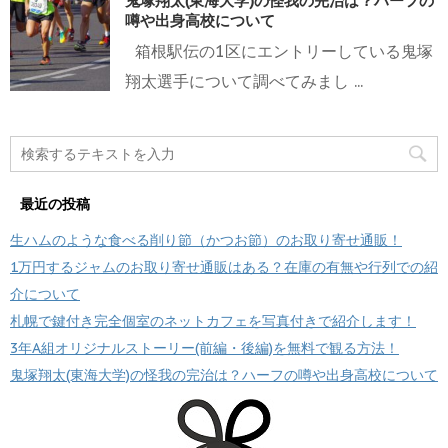
鬼塚翔太(東海大学)の怪我の完治は？ハーフの
噂や出身高校について
箱根駅伝の1区にエントリーしている鬼塚
翔太選手について調べてみまし ...
最近の投稿
生ハムのような食べる削り節（かつお節）のお取り寄せ通販！
1万円するジャムのお取り寄せ通販はある？在庫の有無や行列での紹
介について
札幌で鍵付き完全個室のネットカフェを写真付きで紹介します！
3年A組オリジナルストーリー(前編・後編)を無料で観る方法！
鬼塚翔太(東海大学)の怪我の完治は？ハーフの噂や出身高校について