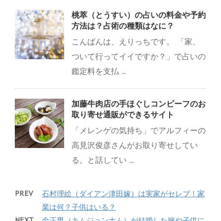
桃萃（とうすい）の占いの料金や予約
方法は？占術の種類はなに？
こんばんは、えりっちです。 「家、
ついて行ってイイですか？」で占いの
鑑定料を支払 ...
加藤牛肉店の手ほぐしコンビーフのお
取り寄せ通販ができるサイト
「メレンゲの気持ち」でアルフィーの
高見沢俊彦さんがお取り寄せしてい
る。と話してい ...
PREV
石村理絵（ダイアン津田嫁）は実家がセレブ！家
業は何？子供はいる？
NEXT
金正男（キムジョンナム）が結婚した嫁や子供に