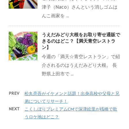
津子（Naco）さんという消しゴムは
んこ画家を ...
うえだみどり大根をお取り寄せ通販で
きるのはどこ？【満天青空レストラ
ン】
今週の「満天☆青空レストラン」で紹
介されるのはうえだみどり大根。 長
野県上田市で ...
PREV
松丸亮吾がイケメンと話題！出身高校や父母と兄
弟についてリサーチ！
NEXT
こくしぼりプレミアムCMで深津絵里が桟橋で歌
うロケ地はどこ？