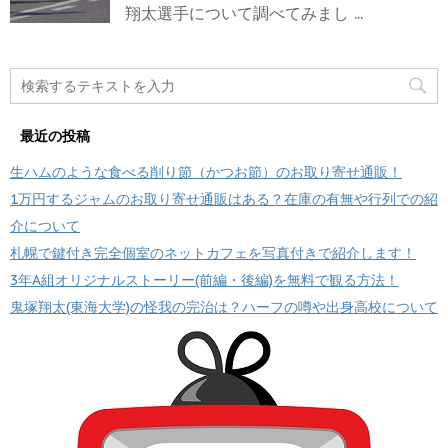
翔太選手について調べてみまし ...
最近の投稿
生ハムのような食べる削り節（かつお節）のお取り寄せ通販！
1万円するジャムのお取り寄せ通販はある？在庫の有無や行列での紹
介について
札幌で鍵付き完全個室のネットカフェを写真付きで紹介します！
3年A組オリジナルストーリー(前編・後編)を無料で観る方法！
鬼塚翔太(東海大学)の怪我の完治は？ハーフの噂や出身高校について