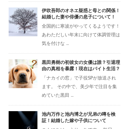
伊吹吾郎のオネエ疑惑と母との関係！
結婚した妻や俳優の息子について！
全国的に寒波がやってくるようです！
あわただしい年末に向けて体調管理は
気を付けな ...
黒田勇樹の初彼女の女優は誰？引退理
由の真相を暴露！現在はバイト生活？
「ナカイの窓」で子役SPが放送され
ます。 その中で、美少年で注目を集
めていた黒田 ...
池内万作と池内博之が兄弟の噂を検
証！結婚した嫁や子供について