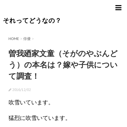
それってどうなの？
HOME
>
俳優
>
曽我廼家文童（そがのやぶんど
う）の本名は？嫁や子供につい
て調査！
2016/12/02
吹雪いています。
猛烈に吹雪いています。