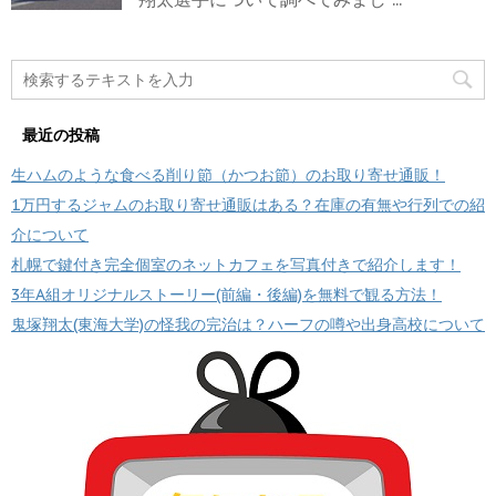
最近の投稿
生ハムのような食べる削り節（かつお節）のお取り寄せ通販！
1万円するジャムのお取り寄せ通販はある？在庫の有無や行列での紹
介について
札幌で鍵付き完全個室のネットカフェを写真付きで紹介します！
3年A組オリジナルストーリー(前編・後編)を無料で観る方法！
鬼塚翔太(東海大学)の怪我の完治は？ハーフの噂や出身高校について