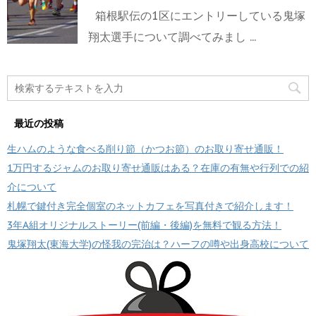
箱根駅伝の1区にエントリーしている鬼塚
翔太選手について調べてみまし ...
最近の投稿
生ハムのような食べる削り節（かつお節）のお取り寄せ通販！
1万円するジャムのお取り寄せ通販はある？在庫の有無や行列での紹
介について
札幌で鍵付き完全個室のネットカフェを写真付きで紹介します！
3年A組オリジナルストーリー(前編・後編)を無料で観る方法！
鬼塚翔太(東海大学)の怪我の完治は？ハーフの噂や出身高校について