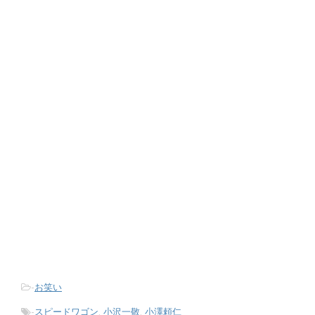
-
お笑い
-
スピードワゴン
,
小沢一敬
,
小澤頼仁