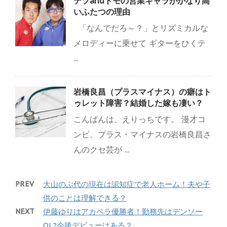
テツandトモの営業ギャラがかなり高
いふたつの理由
「なんでだろ～？」とリズミカルな
メロディーに乗せて ギターをひくテ
...
岩橋良昌（プラスマイナス）の癖はト
ゥレット障害？結婚した嫁も凄い？
こんばんは、えりっちです。 漫才コ
ンビ、プラス・マイナスの岩橋良昌さ
んのクセ芸が ...
PREV
大山のぶ代の現在は認知症で老人ホーム！夫や子
供のことは理解できる？
NEXT
伊藤ゆりはアカペラ優勝者！勤務先はデンソー
OL?今後デビューはある？