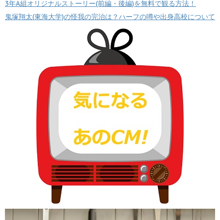
3年A組オリジナルストーリー(前編・後編)を無料で観る方法！
鬼塚翔太(東海大学)の怪我の完治は？ハーフの噂や出身高校について