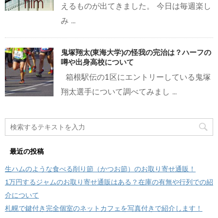
えるものが出てきました。 今日は毎週楽し
み ...
鬼塚翔太(東海大学)の怪我の完治は？ハーフの
噂や出身高校について
箱根駅伝の1区にエントリーしている鬼塚
翔太選手について調べてみまし ...
最近の投稿
生ハムのような食べる削り節（かつお節）のお取り寄せ通販！
1万円するジャムのお取り寄せ通販はある？在庫の有無や行列での紹
介について
札幌で鍵付き完全個室のネットカフェを写真付きで紹介します！