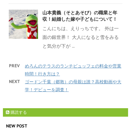
山本貴義（そとあそび）の職業と年
収！結婚した嫁や子どもについて！
こんにちは、えりっちです。 外は一
面の銀世界！ 大人になると雪をみる
と気分が下が ...
PREV
めろんのテラスのランチビュッフェの料金や営業
時間！行き方は？
NEXT
ゴードン千葉（郷敦）の母親は誰？高校動画や大
学！デビューを調査！
購読する
NEW POST