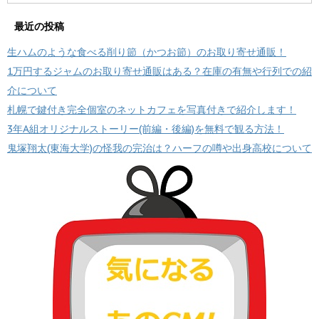
最近の投稿
生ハムのような食べる削り節（かつお節）のお取り寄せ通販！
1万円するジャムのお取り寄せ通販はある？在庫の有無や行列での紹
介について
札幌で鍵付き完全個室のネットカフェを写真付きで紹介します！
3年A組オリジナルストーリー(前編・後編)を無料で観る方法！
鬼塚翔太(東海大学)の怪我の完治は？ハーフの噂や出身高校について