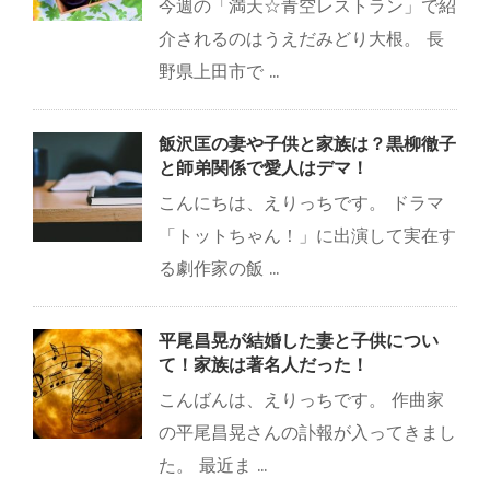
今週の「満天☆青空レストラン」で紹
介されるのはうえだみどり大根。 長
野県上田市で ...
飯沢匡の妻や子供と家族は？黒柳徹子
と師弟関係で愛人はデマ！
こんにちは、えりっちです。 ドラマ
「トットちゃん！」に出演して実在す
る劇作家の飯 ...
平尾昌晃が結婚した妻と子供につい
て！家族は著名人だった！
こんばんは、えりっちです。 作曲家
の平尾昌晃さんの訃報が入ってきまし
た。 最近ま ...