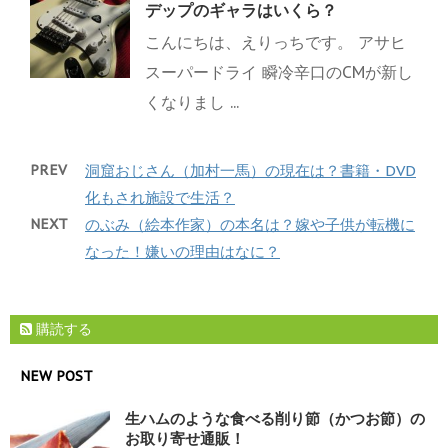
デップのギャラはいくら？
こんにちは、えりっちです。 アサヒ
スーパードライ 瞬冷辛口のCMが新し
くなりまし ...
PREV
洞窟おじさん（加村一馬）の現在は？書籍・DVD
化もされ施設で生活？
NEXT
のぶみ（絵本作家）の本名は？嫁や子供が転機に
なった！嫌いの理由はなに？
購読する
NEW POST
生ハムのような食べる削り節（かつお節）の
お取り寄せ通販！