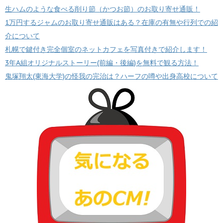
生ハムのような食べる削り節（かつお節）のお取り寄せ通販！
1万円するジャムのお取り寄せ通販はある？在庫の有無や行列での紹
介について
札幌で鍵付き完全個室のネットカフェを写真付きで紹介します！
3年A組オリジナルストーリー(前編・後編)を無料で観る方法！
鬼塚翔太(東海大学)の怪我の完治は？ハーフの噂や出身高校について