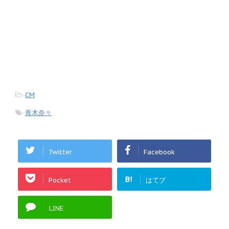
-
CM
-
青木奈々
Twitter
Facebook
B!
Pocket
はてブ
LINE