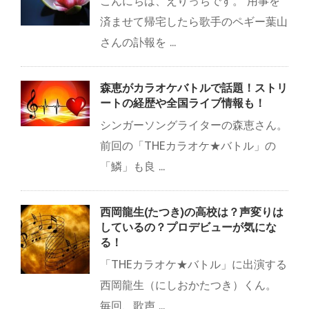
こんにちは、えりっちです。 用事を
済ませて帰宅したら歌手のペギー葉山
さんの訃報を ...
森恵がカラオケバトルで話題！ストリ
ートの経歴や全国ライブ情報も！
シンガーソングライターの森恵さん。
前回の「THEカラオケ★バトル」の
「鱗」も良 ...
西岡龍生(たつき)の高校は？声変りは
しているの？プロデビューが気にな
る！
「THEカラオケ★バトル」に出演する
西岡龍生（にしおかたつき）くん。
毎回、歌声 ...