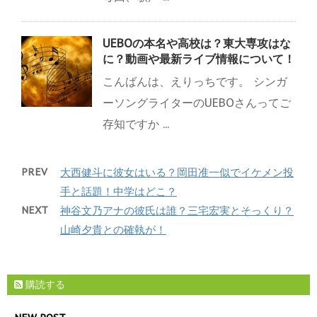
UEBOの本名や高校は？東大専攻はな
に？動画や最新ライブ情報について！
こんばんは、えりっちです。 シンガ
ーソングライターのUEBOさんってご
存知ですか ...
PREV
大西健斗に彼女はいる？岡田准一似でイケメン投
手と話題！中学はどこ？
NEXT
神谷文乃アナの彼氏は誰？三宅宏実とそっくり？
山崎夕貴との確執が！
購読する