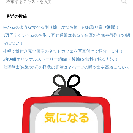
最近の投稿
生ハムのような食べる削り節（かつお節）のお取り寄せ通販！
1万円するジャムのお取り寄せ通販はある？在庫の有無や行列での紹
介について
札幌で鍵付き完全個室のネットカフェを写真付きで紹介します！
3年A組オリジナルストーリー(前編・後編)を無料で観る方法！
鬼塚翔太(東海大学)の怪我の完治は？ハーフの噂や出身高校について